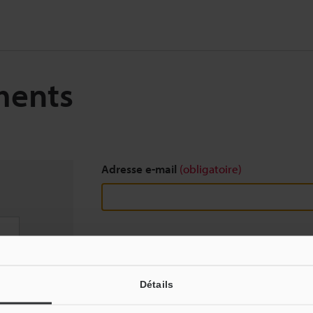
ments
Adresse e-mail
(obligatoire)
Télécharger
Détails
Nous garantissons une confidentialité totale : vo