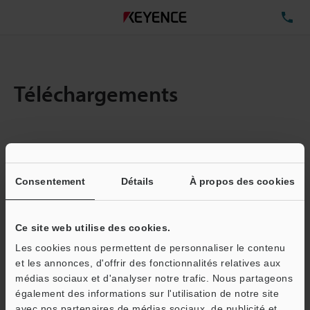
TÉ
Téléchargements
Quantité :
1
Taille totale des fichiers :
3.53MB
Consentement
Détails
À propos des cookies
Ce site web utilise des cookies.
Adresse e-mail
(obligatoire)
Les cookies nous permettent de personnaliser le contenu
et les annonces, d'offrir des fonctionnalités relatives aux
médias sociaux et d'analyser notre trafic. Nous partageons
également des informations sur l'utilisation de notre site
avec nos partenaires de médias sociaux, de publicité et