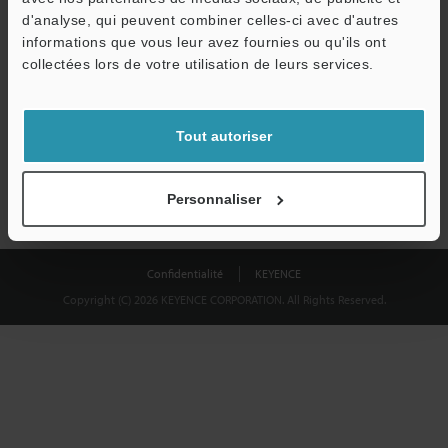
Télécharger
d'analyse, qui peuvent combiner celles-ci avec d'autres
informations que vous leur avez fournies ou qu'ils ont
collectées lors de votre utilisation de leurs services.
Nous garantissons une confidentialité totale : vos informations ne
seront jamais partagées.
Tout autoriser
Confidentialité
Personnaliser
Confidentialité
KEYENCE
Copyright (C) 2026 KEYENCE CORPORATION. All Rights Reserved.