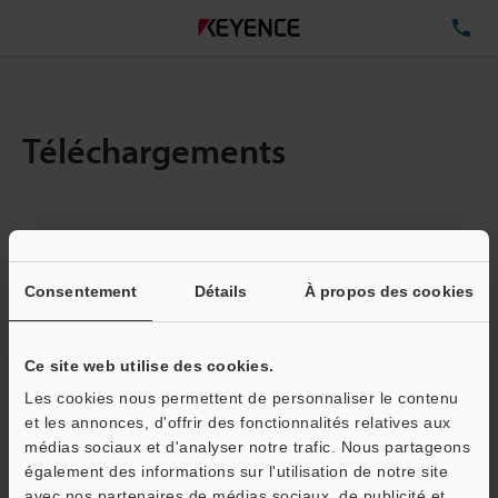
TÉ
Téléchargements
Quantité :
1
Taille totale des fichiers :
6.34MB
Consentement
Détails
À propos des cookies
Ce site web utilise des cookies.
Adresse e-mail
(obligatoire)
Les cookies nous permettent de personnaliser le contenu
et les annonces, d'offrir des fonctionnalités relatives aux
médias sociaux et d'analyser notre trafic. Nous partageons
également des informations sur l'utilisation de notre site
avec nos partenaires de médias sociaux, de publicité et