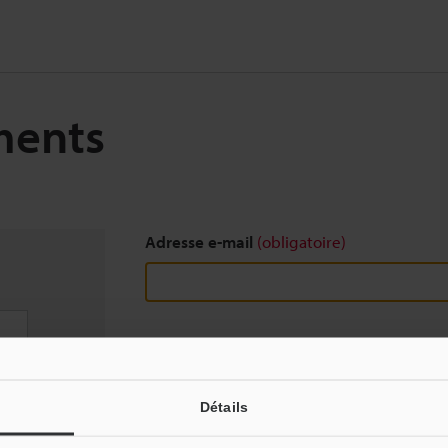
ments
Adresse e-mail
(obligatoire)
Télécharger
Détails
Nous garantissons une confidentialité totale : vo