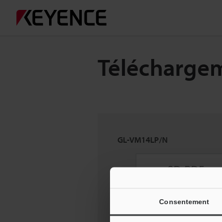
Télécharge
GL-VM14LP/N
Consentement