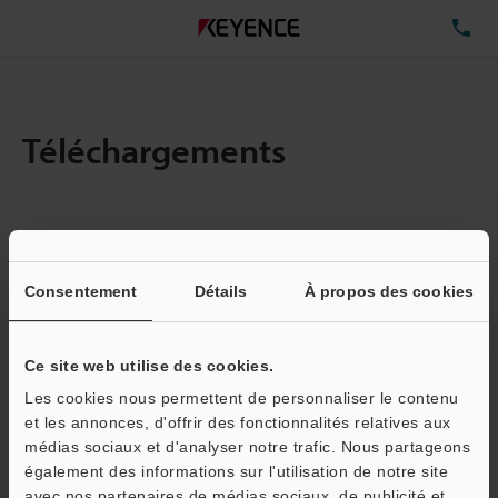
TÉ
Téléchargements
Quantité :
1
Taille totale des fichiers :
6.59MB
Consentement
Détails
À propos des cookies
Ce site web utilise des cookies.
Adresse e-mail
(obligatoire)
Les cookies nous permettent de personnaliser le contenu
et les annonces, d'offrir des fonctionnalités relatives aux
médias sociaux et d'analyser notre trafic. Nous partageons
également des informations sur l'utilisation de notre site
avec nos partenaires de médias sociaux, de publicité et