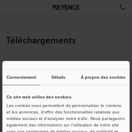
TÉ
Téléchargements
Quantité :
1
Taille totale des fichiers :
3.4MB
Consentement
Détails
À propos des cookies
Ce site web utilise des cookies.
Adresse e-mail
(obligatoire)
Les cookies nous permettent de personnaliser le contenu
et les annonces, d'offrir des fonctionnalités relatives aux
médias sociaux et d'analyser notre trafic. Nous partageons
également des informations sur l'utilisation de notre site
avec nos partenaires de médias sociaux, de publicité et