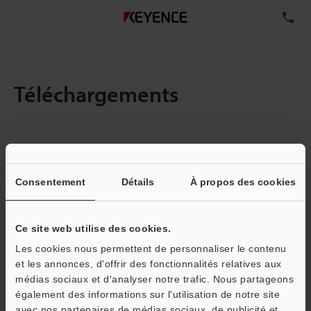
TÉ
Téléchargements
Quantité :
1
Taille totale des fichiers :
0.08MB
Consentement
Détails
À propos des cookies
Ce site web utilise des cookies.
Adresse e-mail
(obligatoire)
Les cookies nous permettent de personnaliser le contenu
et les annonces, d'offrir des fonctionnalités relatives aux
médias sociaux et d'analyser notre trafic. Nous partageons
également des informations sur l'utilisation de notre site
avec nos partenaires de médias sociaux, de publicité et