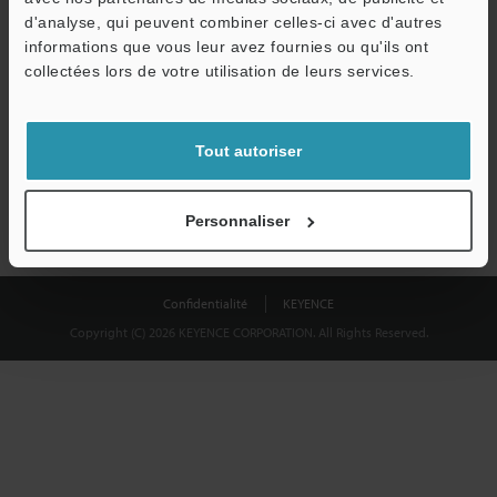
Télécharger
d'analyse, qui peuvent combiner celles-ci avec d'autres
informations que vous leur avez fournies ou qu'ils ont
collectées lors de votre utilisation de leurs services.
Nous garantissons une confidentialité totale : vos informations ne
seront jamais partagées.
Tout autoriser
Confidentialité
Personnaliser
Confidentialité
KEYENCE
Copyright (C) 2026 KEYENCE CORPORATION. All Rights Reserved.