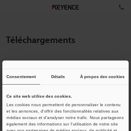
TÉ
Téléchargements
Quantité :
1
Taille totale des fichiers :
0.71MB
Consentement
Détails
À propos des cookies
Ce site web utilise des cookies.
Adresse e-mail
(obligatoire)
Les cookies nous permettent de personnaliser le contenu
et les annonces, d'offrir des fonctionnalités relatives aux
médias sociaux et d'analyser notre trafic. Nous partageons
également des informations sur l'utilisation de notre site
avec nos partenaires de médias sociaux, de publicité et