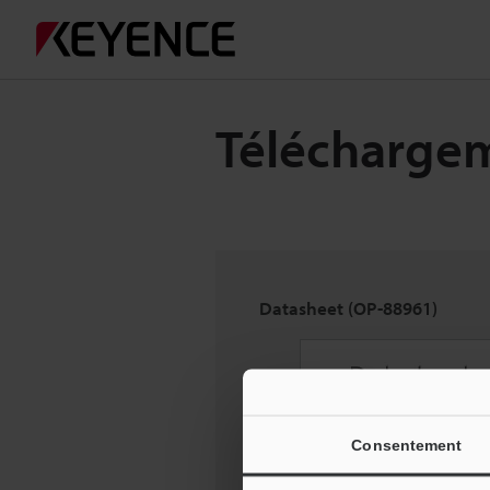
Télécharge
Datasheet (OP-88961)
Consentement