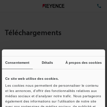
TÉ
Téléchargements
Quantité :
1
Taille totale des fichiers :
0.71MB
Consentement
Détails
À propos des cookies
Ce site web utilise des cookies.
Adresse e-mail
(obligatoire)
Les cookies nous permettent de personnaliser le contenu
et les annonces, d'offrir des fonctionnalités relatives aux
médias sociaux et d'analyser notre trafic. Nous partageons
également des informations sur l'utilisation de notre site
avec nos partenaires de médias sociaux, de publicité et