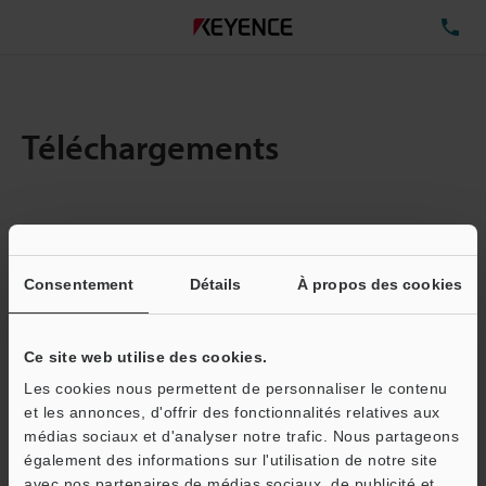
TÉ
Téléchargements
Quantité :
1
Taille totale des fichiers :
0.21MB
Consentement
Détails
À propos des cookies
Ce site web utilise des cookies.
Adresse e-mail
(obligatoire)
Les cookies nous permettent de personnaliser le contenu
et les annonces, d'offrir des fonctionnalités relatives aux
médias sociaux et d'analyser notre trafic. Nous partageons
également des informations sur l'utilisation de notre site
avec nos partenaires de médias sociaux, de publicité et