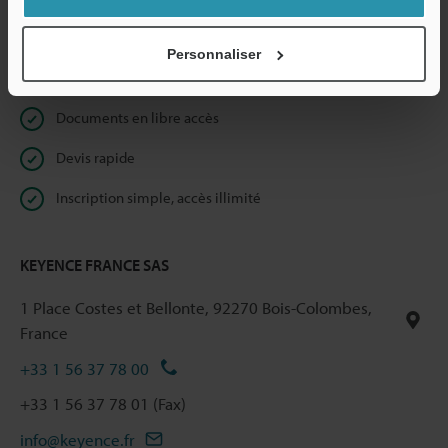
Confidentialité
Personnaliser
Réservé aux membres
Documents en libre accès
Devis rapide
Inscription simple, accès illimité
KEYENCE FRANCE SAS
1 Place Costes et Bellonte, 92270 Bois-Colombes,
France
+33 1 56 37 78 00
+33 1 56 37 78 01 (Fax)
info@keyence.fr