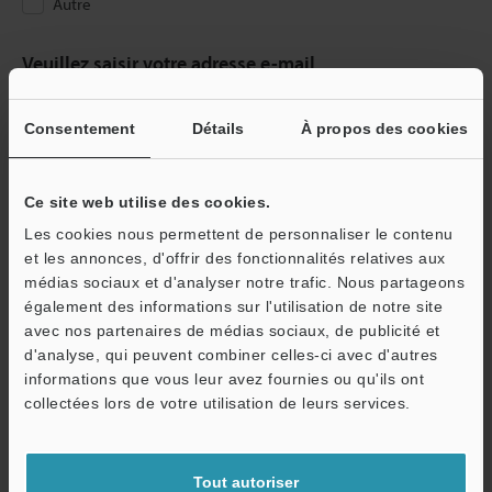
Autre
Veuillez saisir votre adresse e-mail
Si vous vous êtes déjà inscrit dans le passé, veuillez saisir votre e-
mail ci-dessous.
Consentement
Détails
À propos des cookies
Si vous n'êtes pas encore inscrit, veuillez saisir votre adresse
électronique ci-dessous et cliquer sur "Continuer" pour terminer
votre inscription.
Ce site web utilise des cookies.
Les cookies nous permettent de personnaliser le contenu
Adresse e-mail
(obligatoire)
et les annonces, d'offrir des fonctionnalités relatives aux
médias sociaux et d'analyser notre trafic. Nous partageons
également des informations sur l'utilisation de notre site
avec nos partenaires de médias sociaux, de publicité et
d'analyse, qui peuvent combiner celles-ci avec d'autres
informations que vous leur avez fournies ou qu'ils ont
Continuer
collectées lors de votre utilisation de leurs services.
Nous garantissons une confidentialité totale : vos informations ne
seront jamais partagées.
Tout autoriser