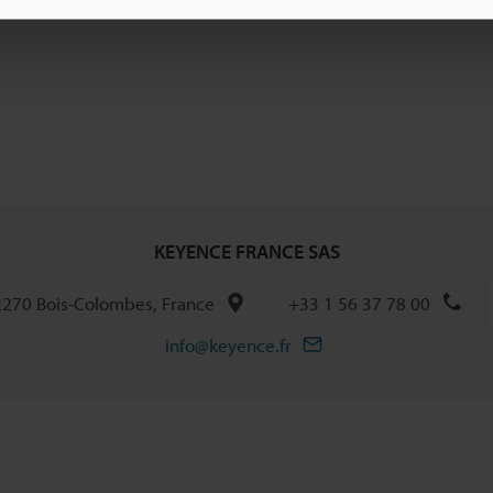
KEYENCE FRANCE SAS
92270 Bois-Colombes, France
+33 1 56 37 78 00
info@keyence.fr