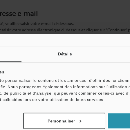
dresse e-mail
sé, veuillez saisir votre e-mail ci-dessous.
ez saisir votre adresse électronique ci-dessous et cliquer sur "Continuer" 
Détails
es.
 personnaliser le contenu et les annonces, d'offrir des fonctionn
afic. Nous partageons également des informations sur l'utilisation 
, de publicité et d'analyse, qui peuvent combiner celles-ci avec d
t collectées lors de votre utilisation de leurs services.
tale : vos informations ne seront jamais partagées.
Personnaliser