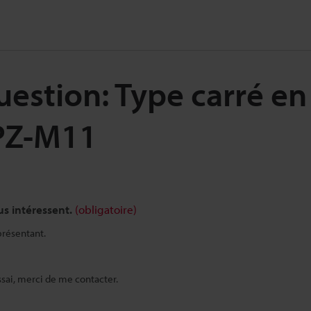
estion: Type carré en 
 PZ-M11
us intéressent.
(obligatoire)
présentant.
sai, merci de me contacter.