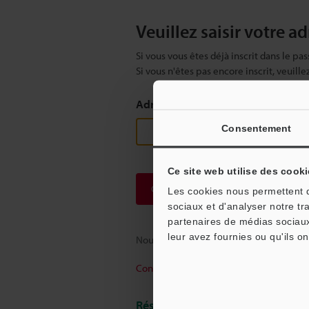
Veuillez saisir votre a
Si vous vous êtes déjà inscrit dans le pas
Si vous n'êtes pas encore inscrit, veuill
Adresse e-mail
(obligatoire)
Consentement
Ce site web utilise des cooki
Continuer
Les cookies nous permettent de
sociaux et d'analyser notre tr
partenaires de médias sociaux
leur avez fournies ou qu'ils on
Nous garantissons une confidentialité to
Confidentialité
Réservé aux membres