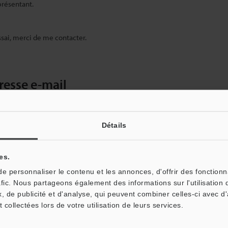
présentant.
sai, merci de me contacter.
dresse e-mail
sé, veuillez saisir votre e-mail ci-dessous.
ez saisir votre adresse électronique ci-dessous et cliquer sur "Continuer" 
Détails
es.
 personnaliser le contenu et les annonces, d'offrir des fonctionn
afic. Nous partageons également des informations sur l'utilisation 
, de publicité et d'analyse, qui peuvent combiner celles-ci avec d
t collectées lors de votre utilisation de leurs services.