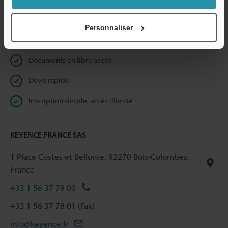
Confidentialité
Personnaliser
Réservé aux membres
Documents en libre accès
Devis rapide
Inscription simple, accès illimité
KEYENCE FRANCE SAS
1 Place Costes et Bellonte, 92270 Bois-Colombes,
France
+33 1 56 37 78 00
+33 1 56 37 78 01 (Fax)
info@keyence.fr