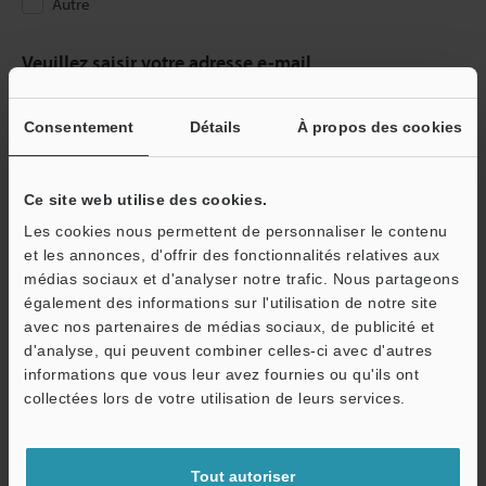
Autre
Veuillez saisir votre adresse e-mail
Si vous vous êtes déjà inscrit dans le passé, veuillez saisir votre e-
mail ci-dessous.
Consentement
Détails
À propos des cookies
Si vous n'êtes pas encore inscrit, veuillez saisir votre adresse
électronique ci-dessous et cliquer sur "Continuer" pour terminer
votre inscription.
Ce site web utilise des cookies.
Les cookies nous permettent de personnaliser le contenu
Adresse e-mail
(obligatoire)
et les annonces, d'offrir des fonctionnalités relatives aux
médias sociaux et d'analyser notre trafic. Nous partageons
également des informations sur l'utilisation de notre site
avec nos partenaires de médias sociaux, de publicité et
d'analyse, qui peuvent combiner celles-ci avec d'autres
informations que vous leur avez fournies ou qu'ils ont
Continuer
collectées lors de votre utilisation de leurs services.
Nous garantissons une confidentialité totale : vos informations ne
seront jamais partagées.
Tout autoriser