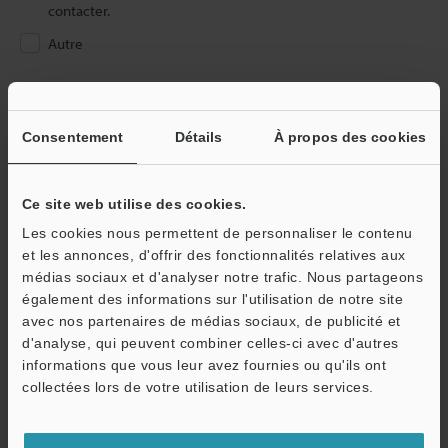
contacter.
Autre
Veuillez saisir votre adresse e-mail
Si vous vous êtes déjà inscrit dans le passé, veuillez saisir votre e-
Consentement
Détails
À propos des cookies
mail ci-dessous.
Si vous n'êtes pas encore inscrit, veuillez saisir votre adresse
électronique ci-dessous et cliquer sur "Continuer" pour terminer
Ce site web utilise des cookies.
votre inscription.
Les cookies nous permettent de personnaliser le contenu
et les annonces, d'offrir des fonctionnalités relatives aux
Adresse e-mail
(obligatoire)
médias sociaux et d'analyser notre trafic. Nous partageons
également des informations sur l'utilisation de notre site
avec nos partenaires de médias sociaux, de publicité et
d'analyse, qui peuvent combiner celles-ci avec d'autres
informations que vous leur avez fournies ou qu'ils ont
Continuer
collectées lors de votre utilisation de leurs services.