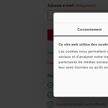
Adresse e-mail
(obligatoire)
Consentement
Continuer
Ce site web utilise des cooki
Les cookies nous permettent de
Nous garantissons une confidentialité to
sociaux et d'analyser notre tr
partenaires de médias sociaux
Confidentialité
leur avez fournies ou qu'ils on
Réservé aux membres
Documents en libre accès
Devis rapide
Inscription simple, accès illimité