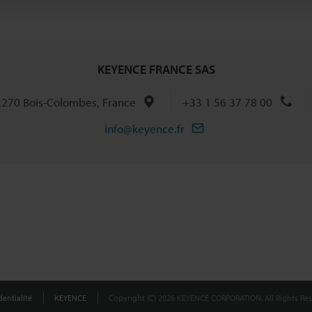
KEYENCE FRANCE SAS
92270 Bois-Colombes, France
+33 1 56 37 78 00
info@keyence.fr
entialité
KEYENCE
Copyright (C) 2026 KEYENCE CORPORATION. All Rights Res