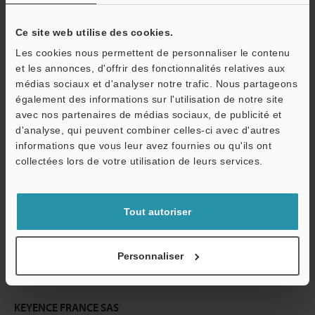
Ce site web utilise des cookies.
Continuer
Les cookies nous permettent de personnaliser le contenu
et les annonces, d'offrir des fonctionnalités relatives aux
médias sociaux et d'analyser notre trafic. Nous partageons
Nous garantissons une confidentialité totale : vos informations ne
également des informations sur l'utilisation de notre site
seront jamais partagées.
avec nos partenaires de médias sociaux, de publicité et
d'analyse, qui peuvent combiner celles-ci avec d'autres
Confidentialité
informations que vous leur avez fournies ou qu'ils ont
collectées lors de votre utilisation de leurs services.
Réservé aux membres
Documents en libre accès
Tout autoriser
Devis rapide
Personnaliser
Inscription simple, accès illimité
KEYENCE FRANCE SAS