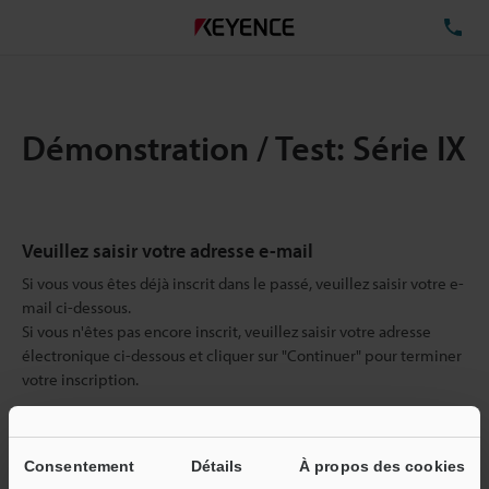
TÉ
Démonstration / Test: Série IX
Veuillez saisir votre adresse e-mail
Si vous vous êtes déjà inscrit dans le passé, veuillez saisir votre e-
mail ci-dessous.
Si vous n'êtes pas encore inscrit, veuillez saisir votre adresse
électronique ci-dessous et cliquer sur "Continuer" pour terminer
votre inscription.
Adresse e-mail
(obligatoire)
Consentement
Détails
À propos des cookies