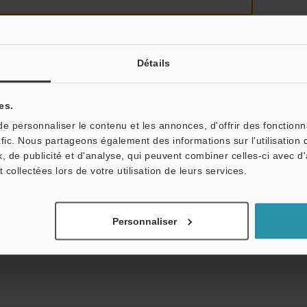
Détails
es.
tale : vos informations ne seront jamais partagées.
 personnaliser le contenu et les annonces, d'offrir des fonctionn
afic. Nous partageons également des informations sur l'utilisation 
, de publicité et d'analyse, qui peuvent combiner celles-ci avec d
t collectées lors de votre utilisation de leurs services.
Personnaliser