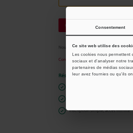
Continuer
Consentement
Ce site web utilise des cooki
Nous garantissons une confidentialité to
Les cookies nous permettent de
Confidentialité
sociaux et d'analyser notre tr
partenaires de médias sociaux
leur avez fournies ou qu'ils on
Réservé aux membres
Documents en libre accès
Devis rapide
Inscription simple, accès illimité