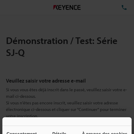
TÉ
Démonstration / Test: Série
SJ-Q
Veuillez saisir votre adresse e-mail
Si vous vous êtes déjà inscrit dans le passé, veuillez saisir votre e-
mail ci-dessous.
Si vous n'êtes pas encore inscrit, veuillez saisir votre adresse
électronique ci-dessous et cliquer sur "Continuer" pour terminer
votre inscription.
Adresse e-mail
(obligatoire)
Consentement
Détails
À propos des cookies