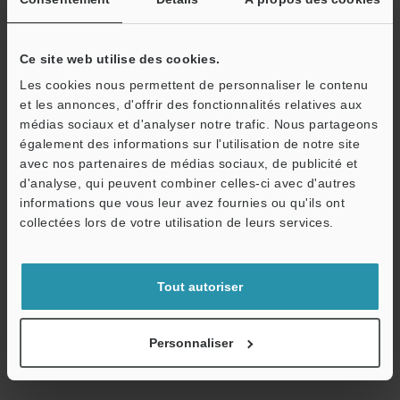
Ce site web utilise des cookies.
Les cookies nous permettent de personnaliser le contenu
Continuer
et les annonces, d'offrir des fonctionnalités relatives aux
médias sociaux et d'analyser notre trafic. Nous partageons
également des informations sur l'utilisation de notre site
Nous garantissons une confidentialité totale : vos informations ne
avec nos partenaires de médias sociaux, de publicité et
seront jamais partagées.
d'analyse, qui peuvent combiner celles-ci avec d'autres
informations que vous leur avez fournies ou qu'ils ont
Confidentialité
collectées lors de votre utilisation de leurs services.
Réservé aux membres
Tout autoriser
Documents en libre accès
Devis rapide
Personnaliser
Inscription simple, accès illimité