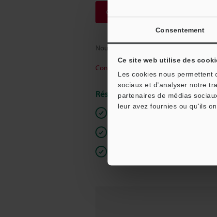
Continuer
Consentement
Nous garantissons une confidentialité to
Ce site web utilise des cooki
Confidentialité
Les cookies nous permettent de
sociaux et d'analyser notre tr
Réservé aux membres
partenaires de médias sociaux
leur avez fournies ou qu'ils on
Documents en libre accès
Devis rapide
Inscription simple, accès illimité