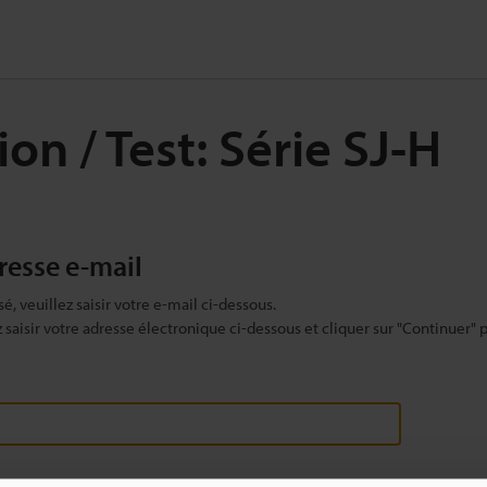
n / Test: Série SJ-H
dresse e-mail
sé, veuillez saisir votre e-mail ci-dessous.
ez saisir votre adresse électronique ci-dessous et cliquer sur "Continuer" 