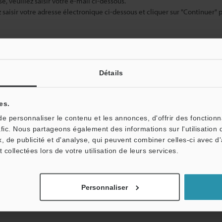
sé, veuillez saisir votre e-mail ci-dessous.
ez saisir votre adresse électronique ci-dessous et cliquer sur "Continuer" 
Détails
es.
 personnaliser le contenu et les annonces, d'offrir des fonctionn
afic. Nous partageons également des informations sur l'utilisation 
tale : vos informations ne seront jamais partagées.
, de publicité et d'analyse, qui peuvent combiner celles-ci avec d
t collectées lors de votre utilisation de leurs services.
Personnaliser