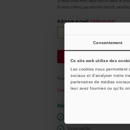
Si vous vous êtes déjà inscrit dans le pas
Si vous n'êtes pas encore inscrit, veuill
Adresse e-mail
(obligatoire)
Consentement
Continuer
Ce site web utilise des cooki
Les cookies nous permettent de
sociaux et d'analyser notre tr
Nous garantissons une confidentialité to
partenaires de médias sociaux
leur avez fournies ou qu'ils on
Confidentialité
Réservé aux membres
Documents en libre accès
Devis rapide