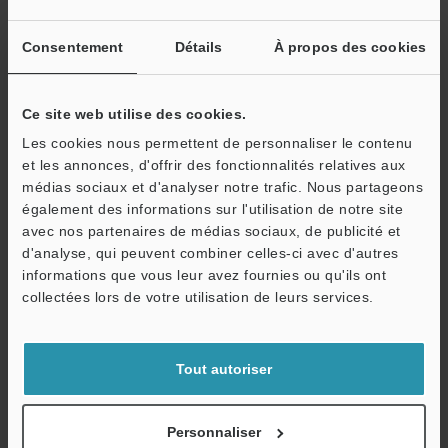
électronique ci-dessous et cliquer sur "Continuer" pour terminer
votre inscription.
Consentement
Détails
À propos des cookies
Adresse e-mail
(obligatoire)
Ce site web utilise des cookies.
Les cookies nous permettent de personnaliser le contenu
et les annonces, d'offrir des fonctionnalités relatives aux
médias sociaux et d'analyser notre trafic. Nous partageons
Continuer
également des informations sur l'utilisation de notre site
avec nos partenaires de médias sociaux, de publicité et
d'analyse, qui peuvent combiner celles-ci avec d'autres
Nous garantissons une confidentialité totale : vos informations ne
informations que vous leur avez fournies ou qu'ils ont
seront jamais partagées.
collectées lors de votre utilisation de leurs services.
Confidentialité
Tout autoriser
Réservé aux membres
Documents en libre accès
Personnaliser