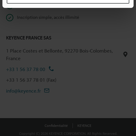
Devis rapide
Inscription simple, accès illimité
KEYENCE FRANCE SAS
1 Place Costes et Bellonte, 92270 Bois-Colombes,
France
+33 1 56 37 78 00
+33 1 56 37 78 01 (Fax)
info@keyence.fr
Confidentialité
KEYENCE
Copyright (C) 2026 KEYENCE CORPORATION. All Rights Reserved.