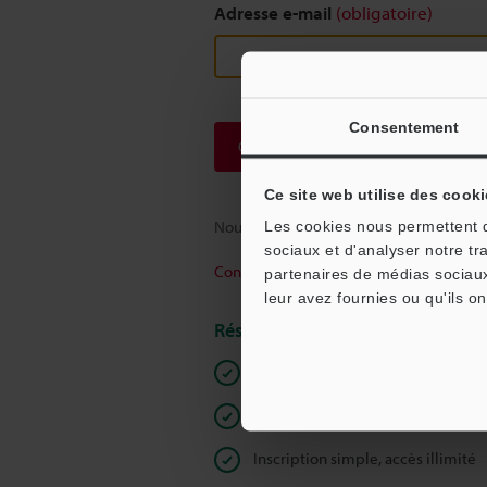
Adresse e-mail
(obligatoire)
Consentement
Continuer
Ce site web utilise des cooki
Nous garantissons une confidentialité to
Les cookies nous permettent de
sociaux et d'analyser notre tr
Confidentialité
partenaires de médias sociaux
leur avez fournies ou qu'ils on
Réservé aux membres
Documents en libre accès
Devis rapide
Inscription simple, accès illimité