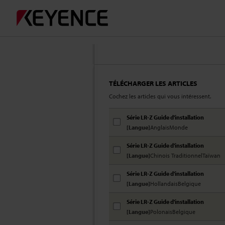
TÉLÉCHARGER LES ARTICLES
Cochez les articles qui vous intéressent.
Série LR-Z Guide d'installation
[Langue]
AnglaisMonde
Série LR-Z Guide d'installation
[Langue]
Chinois TraditionnelTaïwan
Série LR-Z Guide d'installation
[Langue]
HollandaisBelgique
Série LR-Z Guide d'installation
[Langue]
PolonaisBelgique