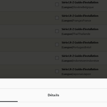
Série LR-Z Guide d'installation
[Langue]
SlovèneBelgique
Série LR-Z Guide d'installation
[Langue]
FrançaisFrance
Série LR-Z Guide d'installation
[Langue]
ThaïThaïlande
Série LR-Z Guide d'installation
[Langue]
PortugaisBrésil
Série LR-Z Guide d'installation
[Langue]
IndonésienIndonésie
Série LR-Z Guide d'installation
[Langue]
JaponaisJapon
Détails
 e-mail
e passe