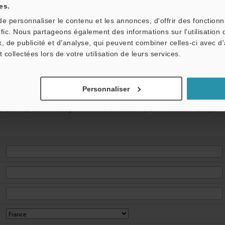
es.
Mot de passe oublié ?
 personnaliser le contenu et les annonces, d'offrir des fonctionn
afic. Nous partageons également des informations sur l'utilisation 
, de publicité et d'analyse, qui peuvent combiner celles-ci avec d
t collectées lors de votre utilisation de leurs services.
Si vous n'avez pas de compte, veuillez vous inscrire ci-dessous.
Personnaliser
ription. Après avoir renseigné le formulaire, veuillez cliquer sur le bouton « Envoyer » 