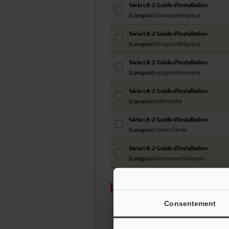
Série LR-Z Guide d'installation
[Langue]
SlovaqueBelgique
Série LR-Z Guide d'installation
[Langue]
HongroisBelgique
Série LR-Z Guide d'installation
[Langue]
EspagnolMexique
Série LR-Z Guide d'installation
[Langue]
ItalienItalie
Série LR-Z Guide d'installation
[Langue]
CoréenCorée
Série LR-Z Guide d'installation
[Langue]
VietnamienVietnam
S'IDENTIFIER
Consentement
Adresse
Mot d