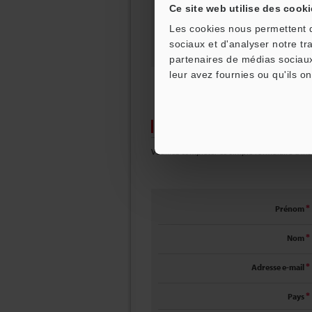
Ce site web utilise des cooki
Les cookies nous permettent de
sociaux et d'analyser notre tr
partenaires de médias sociaux
leur avez fournies ou qu'ils on
INSCRIPTION
Veuillez compléter ce simple formulaire d'insc
Prénom
*
Nom
*
Adresse e-mail
*
Pays
*