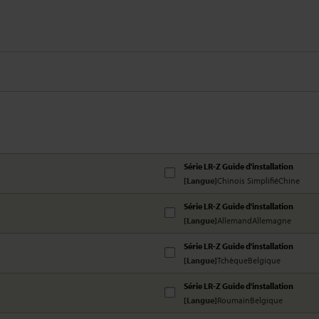
Série LR-Z Guide d'installation
[Langue]
Chinois SimplifiéChine
Série LR-Z Guide d'installation
[Langue]
AllemandAllemagne
Série LR-Z Guide d'installation
[Langue]
TchèqueBelgique
Série LR-Z Guide d'installation
[Langue]
RoumainBelgique