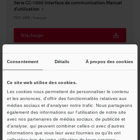
Série CC-1000 Interface de communication Manuel
d'utilisation
PDF
:
6MB
/
Français
Télécharger
Consentement
Détails
À propos des cookies
Ce site web utilise des cookies.
Les cookies nous permettent de personnaliser le contenu
et les annonces, d'offrir des fonctionnalités relatives aux
médias sociaux et d'analyser notre trafic. Nous partageons
également des informations sur l'utilisation de notre site
avec nos partenaires de médias sociaux, de publicité et
d'analyse, qui peuvent combiner celles-ci avec d'autres
Série CC-1000 Précautions d'utilisation
informations que vous leur avez fournies ou qu'ils ont
O
PDF
:
19.3MB
/
Français
collectées lors de votre utilisation de leurs services.