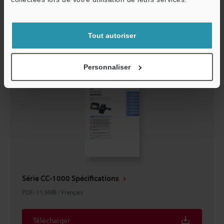
Service / SAV
Télécharger
Tout autoriser
Personnaliser
Série CC-1000 Spécifications
PDF
:
11.9MB
/
Français
Télécharger