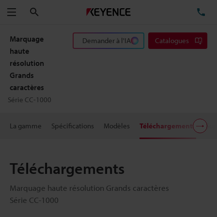
Rechercher
TÉ
Menu
Marquage
Demander à l'IA
Catalogues
haute
résolution
Grands
caractères
Série CC-1000
La gamme
Spécifications
Modèles
Téléchargements
Sup
Téléchargements
Marquage haute résolution Grands caractères
Série CC-1000