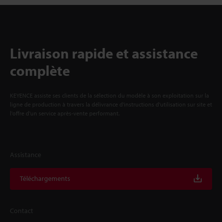
Livraison rapide et assistance
complète
KEYENCE assiste ses clients de la sélection du modèle à son exploitation sur la
ligne de production à travers la délivrance d'instructions d'utilisation sur site et
l'offre d'un service après-vente performant.
Assistance
Téléchargements
Contact