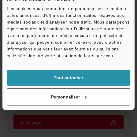
Les cookies nous permettent de personnaliser le contenu
et les annonces, d'offrir des fonctionnalités relatives aux
médias sociaux et d'analyser notre trafic. Nous partageons
également des informations sur l'utilisation de notre site
avec nos partenaires de médias sociaux, de publicité et
d'analyse, qui peuvent combiner celles-ci avec d'autres
informations que vous leur avez fournies ou qu'ils ont
O
collectées lors de votre utilisation de leurs services.
Service / SAV
Tout autoriser
GSDML File (For PROFINET) for all CC Series
Personnaliser
ZIP
:
10.8KB
[Dernière mise à jour] 2025-12-15
Télécharger