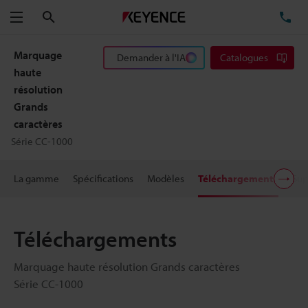
Rechercher
TÉ
Menu
Marquage
Demander à l'IA
Catalogues
haute
résolution
Grands
caractères
Série CC-1000
La gamme
Spécifications
Modèles
Téléchargements
Sup
Téléchargements
Marquage haute résolution Grands caractères
Série CC-1000