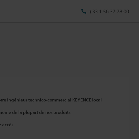
+33 1 56 37 78 00
otre ingénieur technico-commercial KEYENCE local
 même de la plupart de nos produits
e accès