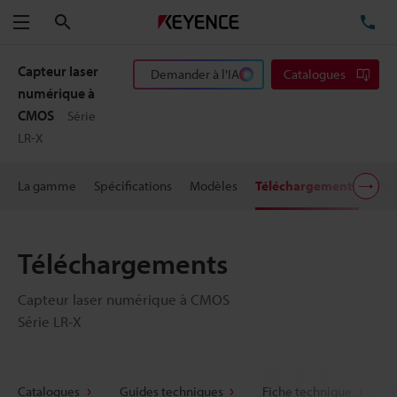
Rechercher
TÉ
Menu
Capteur laser
Demander à l'IA
Catalogues
numérique à
CMOS
Série
LR-X
La gamme
Spécifications
Modèles
Téléchargements
Pri
Téléchargements
Capteur laser numérique à CMOS
Série LR-X
Catalogues
Guides techniques
Fiche technique