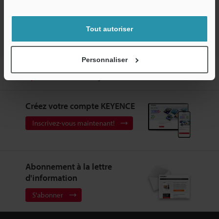
Service / SAV
Tout autoriser
Personnaliser
Accueil
Produits
Capteurs
Capteurs Laser
Capteur laser
numérique à CMOS
Téléchargements
Créez votre compte KEYENCE
Inscrivez-vous maintenant!
Abonnement à la lettre
d'information
S'abonner