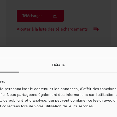
Télécharger
Ajouter à la liste des téléchargements
Détails
NU-EP1
3D-Parasolid
:
468.9KB
es.
 personnaliser le contenu et les annonces, d'offrir des fonctionn
Télécharger
afic. Nous partageons également des informations sur l'utilisation 
, de publicité et d'analyse, qui peuvent combiner celles-ci avec d
Ajouter à la liste des téléchargements
t collectées lors de votre utilisation de leurs services.