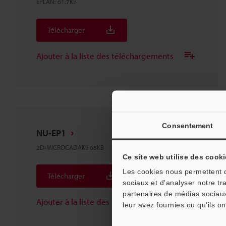
EPLAN
:
61.7KB
Télécharger
Ajouter à la liste des téléchargements
Consentement
NU-EP1
2D-MICROCADAM
:
68KB
Ce site web utilise des cooki
Les cookies nous permettent de
Télécharger
sociaux et d'analyser notre tr
partenaires de médias sociaux
Ajouter à la liste des téléchargements
leur avez fournies ou qu'ils on