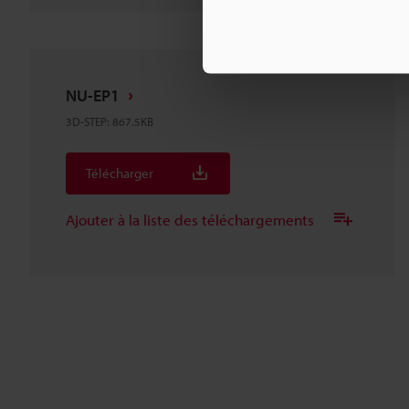
NU-EP1
3D-STEP
:
867.5KB
Télécharger
Ajouter à la liste des téléchargements