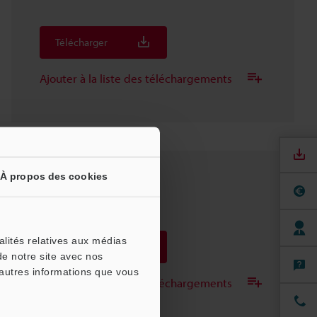
Télécharger
Ajouter à la liste des téléchargements
À propos des cookies
NU-EP1
3D-SolidWorks
:
338KB
alités relatives aux médias
Télécharger
de notre site avec nos
'autres informations que vous
Ajouter à la liste des téléchargements