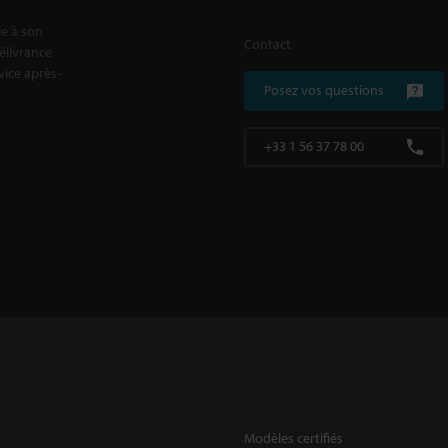
le à son
Contact
délivrance
rvice après-
Posez vos questions
+33 1 56 37 78 00
Modèles certifiés