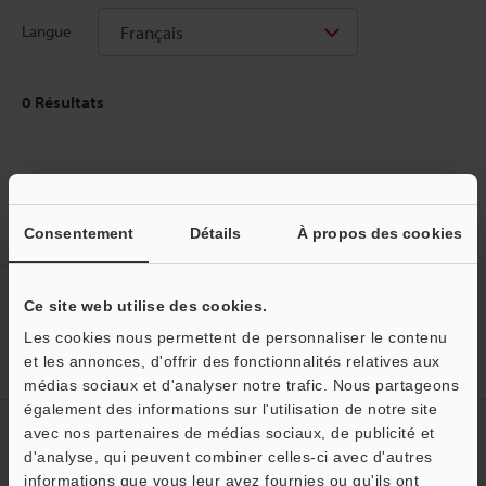
Français
Langue
0
Résultats
Accueil
Produits
Capteurs
Capteurs Inductifs
Capteurs
Consentement
Détails
À propos des cookies
inductifs à haute précision
Téléchargements
Créez votre compte KEYENCE
Ce site web utilise des cookies.
Inscrivez-vous maintenant!
Les cookies nous permettent de personnaliser le contenu
et les annonces, d'offrir des fonctionnalités relatives aux
médias sociaux et d'analyser notre trafic. Nous partageons
O
également des informations sur l'utilisation de notre site
Abonnement à la lettre
avec nos partenaires de médias sociaux, de publicité et
Service / SAV
d'information
d'analyse, qui peuvent combiner celles-ci avec d'autres
informations que vous leur avez fournies ou qu'ils ont