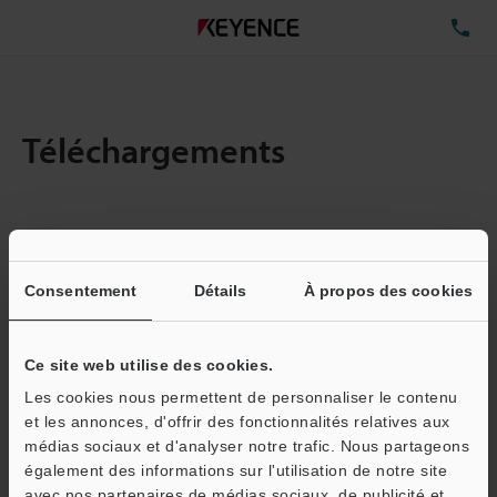
TÉ
Téléchargements
Quantité :
1
Taille totale des fichiers :
3.41MB
Consentement
Détails
À propos des cookies
Ce site web utilise des cookies.
Adresse e-mail
(obligatoire)
Les cookies nous permettent de personnaliser le contenu
et les annonces, d'offrir des fonctionnalités relatives aux
médias sociaux et d'analyser notre trafic. Nous partageons
également des informations sur l'utilisation de notre site
avec nos partenaires de médias sociaux, de publicité et