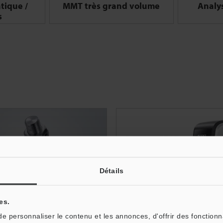
tique /
MMT très grand volume
Analy
s
Détails
es.
 personnaliser le contenu et les annonces, d'offrir des fonctionn