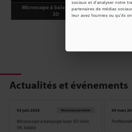
sociaux et d'analyser notre tr
Microscope à balayage laser
partenaires de médias sociaux
3D
leur avez fournies ou qu'ils on
Actualités et événements
03 juin 2026
09 mars 2
Nouveaux produits
Microscope à balayage laser 3D Série
Profilomèt
VK-X4000