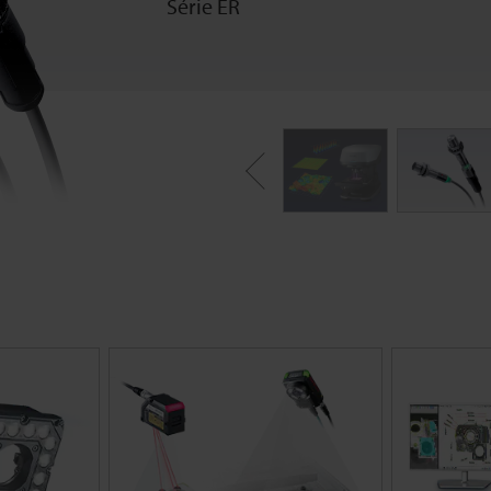
Série ER
Précédent