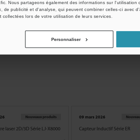
afic. Nous partageons également des informations sur l'utilisation 
Capteur Inductif
Système de mesu
, de publicité et d'analyse, qui peuvent combiner celles-ci avec d
dimensionnelle par i
t collectées lors de votre utilisation de leurs services.
Personnaliser
Afficher tout
026
09 mars 2026
Nouveaux produits
Nouveau
re laser 2D/3D Série LJ-X8000
Capteur Inductif Série ER