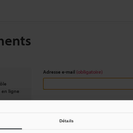
ments
Adresse e-mail
(obligatoire)
ôle
 en ligne
Télécharger
Détails
Nous garantissons une confidentialité totale : vo