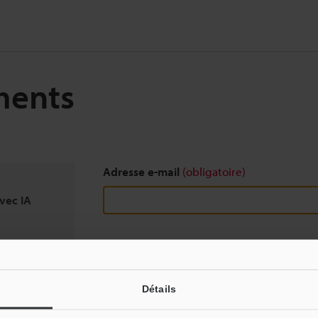
ments
Adresse e-mail
(obligatoire)
vec IA
Télécharger
Détails
Nous garantissons une confidentialité totale : vo