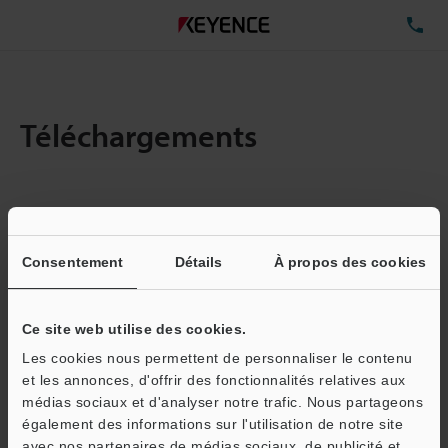
TÉ
Téléchargements
Quantité :
1
Taille totale des fichiers :
7.79MB
Consentement
Détails
À propos des cookies
Ce site web utilise des cookies.
Adresse e-mail
(obligatoire)
Les cookies nous permettent de personnaliser le contenu
et les annonces, d'offrir des fonctionnalités relatives aux
médias sociaux et d'analyser notre trafic. Nous partageons
également des informations sur l'utilisation de notre site
avec nos partenaires de médias sociaux, de publicité et