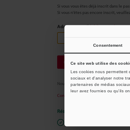
Si vous vous êtes déjà inscrit dans le pas
Si vous n'êtes pas encore inscrit, veuill
Adresse e-mail
(obligatoire)
Consentement
Continuer
Ce site web utilise des cooki
Les cookies nous permettent de
sociaux et d'analyser notre tr
Nous garantissons une confidentialité to
partenaires de médias sociaux
leur avez fournies ou qu'ils on
Confidentialité
Réservé aux membres
Documents en libre accès