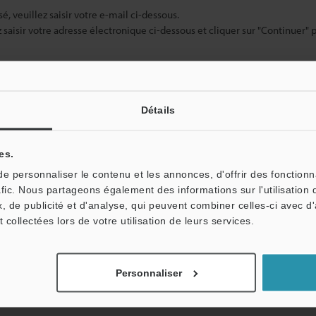
sé, veuillez saisir votre e-mail ci-dessous.
ez saisir votre adresse électronique ci-dessous et cliquer sur "Continuer" 
Détails
es.
 personnaliser le contenu et les annonces, d'offrir des fonctionn
afic. Nous partageons également des informations sur l'utilisation 
tale : vos informations ne seront jamais partagées.
, de publicité et d'analyse, qui peuvent combiner celles-ci avec d
t collectées lors de votre utilisation de leurs services.
Personnaliser