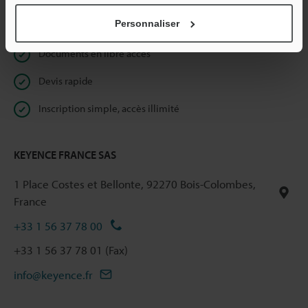
Personnaliser
Réservé aux membres
Documents en libre accès
Devis rapide
Inscription simple, accès illimité
KEYENCE FRANCE SAS
1 Place Costes et Bellonte, 92270 Bois-Colombes,
France
+33 1 56 37 78 00
+33 1 56 37 78 01 (Fax)
info@keyence.fr