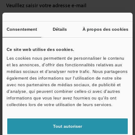
Veuillez saisir votre adresse e-mail
Si vous vous êtes déjà inscrit dans le passé, veuillez saisir votre e-
mail ci-dessous.
Si vous n'êtes pas encore inscrit, veuillez saisir votre adresse
Consentement
Détails
À propos des cookies
électronique ci-dessous et cliquer sur "Continuer" pour terminer
votre inscription.
Ce site web utilise des cookies.
Adresse e-mail
(obligatoire)
Les cookies nous permettent de personnaliser le contenu
et les annonces, d'offrir des fonctionnalités relatives aux
médias sociaux et d'analyser notre trafic. Nous partageons
également des informations sur l'utilisation de notre site
avec nos partenaires de médias sociaux, de publicité et
d'analyse, qui peuvent combiner celles-ci avec d'autres
Continuer
informations que vous leur avez fournies ou qu'ils ont
collectées lors de votre utilisation de leurs services.
Nous garantissons une confidentialité totale : vos informations ne
seront jamais partagées.
Tout autoriser
Confidentialité