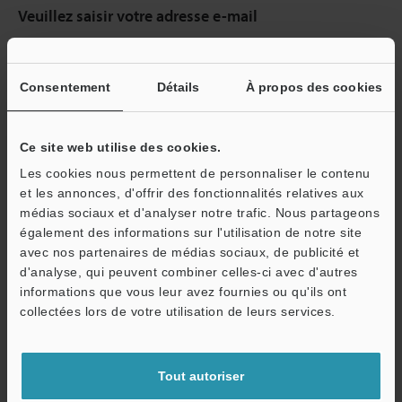
Veuillez saisir votre adresse e-mail
Si vous vous êtes déjà inscrit dans le passé, veuillez saisir votre e-
mail ci-dessous.
Si vous n'êtes pas encore inscrit, veuillez saisir votre adresse
Consentement
Détails
À propos des cookies
électronique ci-dessous et cliquer sur "Continuer" pour terminer
votre inscription.
Ce site web utilise des cookies.
Adresse e-mail
(obligatoire)
Les cookies nous permettent de personnaliser le contenu
et les annonces, d'offrir des fonctionnalités relatives aux
médias sociaux et d'analyser notre trafic. Nous partageons
également des informations sur l'utilisation de notre site
avec nos partenaires de médias sociaux, de publicité et
d'analyse, qui peuvent combiner celles-ci avec d'autres
Continuer
informations que vous leur avez fournies ou qu'ils ont
collectées lors de votre utilisation de leurs services.
Nous garantissons une confidentialité totale : vos informations ne
seront jamais partagées.
Tout autoriser
Confidentialité