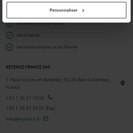
Personnaliser
Réservé aux membres
Documents en libre accès
Devis rapide
Inscription simple, accès illimité
KEYENCE FRANCE SAS
1 Place Costes et Bellonte, 92270 Bois-Colombes,
France
+33 1 56 37 78 00
+33 1 56 37 78 01 (Fax)
info@keyence.fr