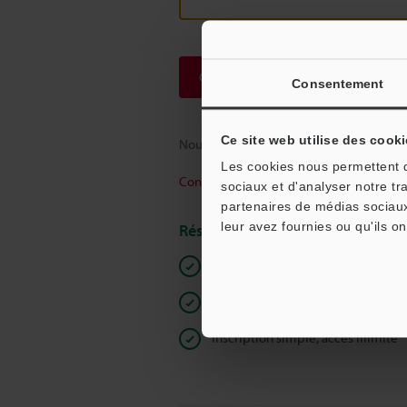
Continuer
Consentement
Ce site web utilise des cooki
Nous garantissons une confidentialité to
Les cookies nous permettent de
Confidentialité
sociaux et d'analyser notre tr
partenaires de médias sociaux
leur avez fournies ou qu'ils on
Réservé aux membres
Documents en libre accès
Devis rapide
Inscription simple, accès illimité