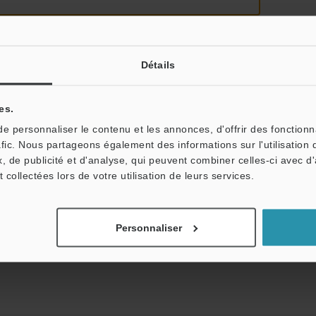
Détails
es.
tale : vos informations ne seront jamais partagées.
 personnaliser le contenu et les annonces, d'offrir des fonctionn
afic. Nous partageons également des informations sur l'utilisation 
, de publicité et d'analyse, qui peuvent combiner celles-ci avec d
t collectées lors de votre utilisation de leurs services.
Personnaliser