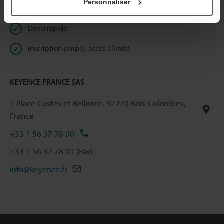
Personnaliser
Documents en libre accès
Devis rapide
Inscription simple, accès illimité
KEYENCE FRANCE SAS
1 Place Costes et Bellonte, 92270 Bois-Colombes,
France
+33 1 56 37 78 00
+33 1 56 37 78 01 (Fax)
info@keyence.fr