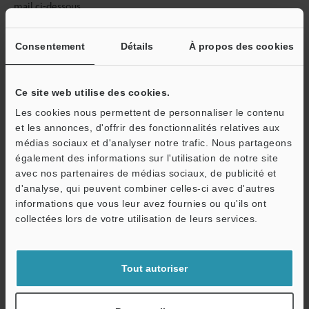
mail ci-dessous.
Si vous n'êtes pas encore inscrit, veuillez saisir votre adresse
électronique ci-dessous et cliquer sur "Continuer" pour terminer
Consentement
Détails
À propos des cookies
votre inscription.
Adresse e-mail
(obligatoire)
Ce site web utilise des cookies.
Les cookies nous permettent de personnaliser le contenu
et les annonces, d'offrir des fonctionnalités relatives aux
médias sociaux et d'analyser notre trafic. Nous partageons
également des informations sur l'utilisation de notre site
Continuer
avec nos partenaires de médias sociaux, de publicité et
d'analyse, qui peuvent combiner celles-ci avec d'autres
informations que vous leur avez fournies ou qu'ils ont
Nous garantissons une confidentialité totale : vos informations ne
collectées lors de votre utilisation de leurs services.
seront jamais partagées.
Confidentialité
Tout autoriser
Réservé aux membres