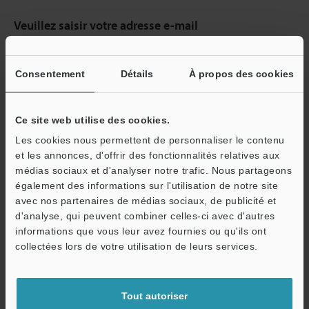
Veuillez saisir votre adresse e-mail
Si vous vous êtes déjà inscrit dans le passé, veuillez saisir votre e-
mail ci-dessous.
Consentement
Détails
À propos des cookies
Si vous n'êtes pas encore inscrit, veuillez saisir votre adresse
électronique ci-dessous et cliquer sur "Continuer" pour terminer
votre inscription.
Ce site web utilise des cookies.
Adresse e-mail
(obligatoire)
Les cookies nous permettent de personnaliser le contenu
et les annonces, d'offrir des fonctionnalités relatives aux
médias sociaux et d'analyser notre trafic. Nous partageons
également des informations sur l'utilisation de notre site
avec nos partenaires de médias sociaux, de publicité et
d'analyse, qui peuvent combiner celles-ci avec d'autres
Continuer
informations que vous leur avez fournies ou qu'ils ont
collectées lors de votre utilisation de leurs services.
Nous garantissons une confidentialité totale : vos informations ne
seront jamais partagées.
Tout autoriser