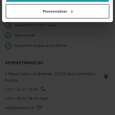
Confidentialité
Personnaliser
Réservé aux membres
Documents en libre accès
Devis rapide
Inscription simple, accès illimité
KEYENCE FRANCE SAS
1 Place Costes et Bellonte, 92270 Bois-Colombes,
France
+33 1 56 37 78 00
+33 1 56 37 78 01 (Fax)
info@keyence.fr