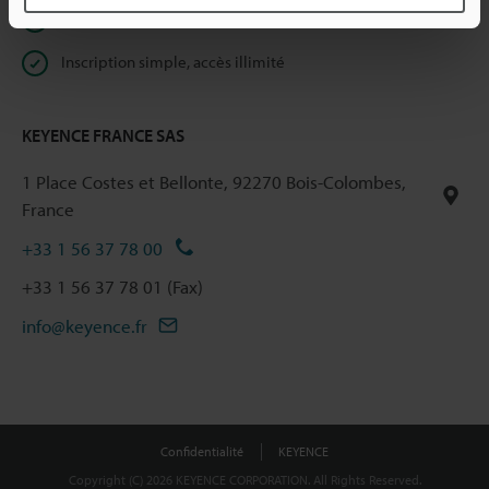
Devis rapide
Inscription simple, accès illimité
KEYENCE FRANCE SAS
1 Place Costes et Bellonte, 92270 Bois-Colombes,
France
+33 1 56 37 78 00
+33 1 56 37 78 01 (Fax)
info@keyence.fr
Confidentialité
KEYENCE
Copyright (C) 2026 KEYENCE CORPORATION. All Rights Reserved.