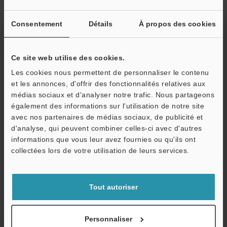
électronique ci-dessous et cliquer sur "Continuer" pour terminer
votre inscription.
Consentement
Détails
À propos des cookies
Adresse e-mail
(obligatoire)
Ce site web utilise des cookies.
Les cookies nous permettent de personnaliser le contenu
et les annonces, d'offrir des fonctionnalités relatives aux
médias sociaux et d'analyser notre trafic. Nous partageons
Continuer
également des informations sur l'utilisation de notre site
avec nos partenaires de médias sociaux, de publicité et
d'analyse, qui peuvent combiner celles-ci avec d'autres
Nous garantissons une confidentialité totale : vos informations ne
informations que vous leur avez fournies ou qu'ils ont
seront jamais partagées.
collectées lors de votre utilisation de leurs services.
Confidentialité
Tout autoriser
Réservé aux membres
Documents en libre accès
Personnaliser