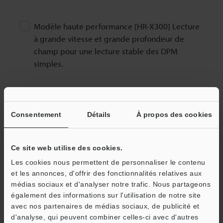
PROFINET CC-B
HL2
Modèle haute performance [HR-X300] Lecture
PROFINET CC-C
à grande vitesse et grande profondeur de
champ pour une lecture stable des DPM
simples.
Consentement
Détails
À propos des cookies
Support (HR-
Câble USB Type C
X500) HR-HL25
OP-88569
Ce site web utilise des cookies.
Les cookies nous permettent de personnaliser le contenu
et les annonces, d'offrir des fonctionnalités relatives aux
médias sociaux et d'analyser notre trafic. Nous partageons
également des informations sur l'utilisation de notre site
avec nos partenaires de médias sociaux, de publicité et
d'analyse, qui peuvent combiner celles-ci avec d'autres