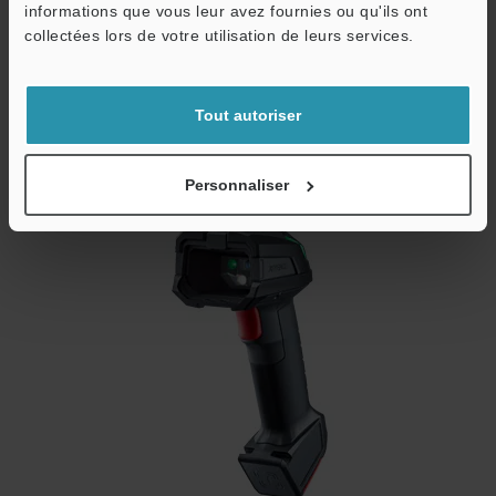
informations que vous leur avez fournies ou qu'ils ont
collectées lors de votre utilisation de leurs services.
Standard Model [HR-X100] Léger et durable
Tout autoriser
avec des performances impressionnantes
même pour les codes difficiles
Personnaliser