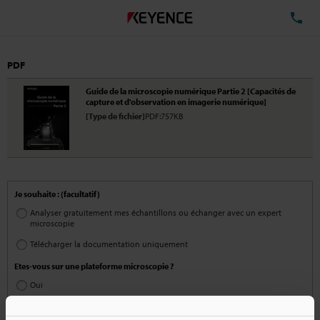
TÉ
PDF
Guide de la microscopie numérique Partie 2 [Capacités de
capture et d'observation en imagerie numérique]
[Type de fichier]
PDF:757KB
Je souhaite : (facultatif)
Analyser gratuitement mes échantillons ou échanger avec un expert
microscopie
Télécharger la documentation uniquement
Etes-vous sur une plateforme microscopie ?
Oui
Non