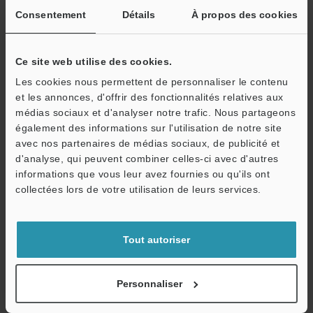
Consentement
Détails
À propos des cookies
Pour télécharger le fichier, veuillez
vous identifier ou vous inscrire
Ce site web utilise des cookies.
Les cookies nous permettent de personnaliser le contenu
Veuillez saisir votre adresse e-mail
et les annonces, d'offrir des fonctionnalités relatives aux
Si vous vous êtes déjà inscrit dans le passé, veuillez saisir votre e-
médias sociaux et d'analyser notre trafic. Nous partageons
mail ci-dessous.
également des informations sur l'utilisation de notre site
Si vous n'êtes pas encore inscrit, veuillez saisir votre adresse
avec nos partenaires de médias sociaux, de publicité et
électronique ci-dessous et cliquer sur "Continuer" pour terminer
d'analyse, qui peuvent combiner celles-ci avec d'autres
votre inscription.
informations que vous leur avez fournies ou qu'ils ont
collectées lors de votre utilisation de leurs services.
Adresse e-mail
(obligatoire)
Tout autoriser
Personnaliser
Continuer