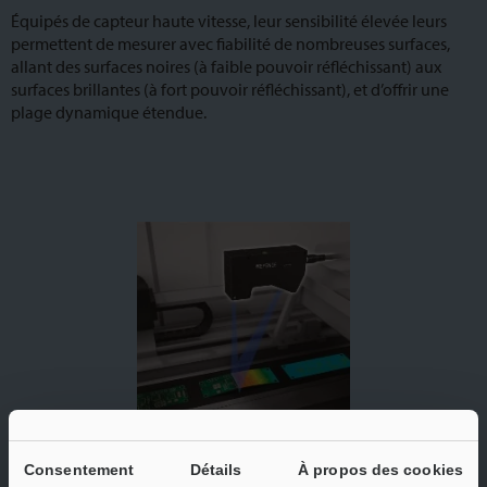
Équipés de capteur haute vitesse, leur sensibilité élevée leurs
permettent de mesurer avec fiabilité de nombreuses surfaces,
allant des surfaces noires (à faible pouvoir réfléchissant) aux
surfaces brillantes (à fort pouvoir réfléchissant), et d’offrir une
plage dynamique étendue.
Mesure optique de planéité
Consentement
Détails
À propos des cookies