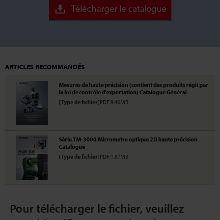
Télécharger le catalogue
ARTICLES RECOMMANDÉS
Mesures de haute précision (contient des produits régit par
la loi de contrôle d'exportation) Catalogue Général
[Type de fichier]
PDF:9.46MB
Série TM-3000 Micrometre optique 2D haute précision
Catalogue
[Type de fichier]
PDF:1.87MB
Pour télécharger le fichier, veuillez