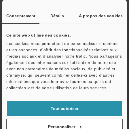
Consentement
Détails
À propos des cookies
Élimination de l’électricité statique de boîtes avant
remplissage
Ce site web utilise des cookies.
Les cookies nous permettent de personnaliser le contenu
et les annonces, d'offrir des fonctionnalités relatives aux
Point.
2
médias sociaux et d'analyser notre trafic. Nous partageons
également des informations sur l'utilisation de notre site
Visualisation de la charge statique
avec nos partenaires de médias sociaux, de publicité et
La Série SJ-LF utilise la lumière pour indiquer la charge
d'analyse, qui peuvent combiner celles-ci avec d'autres
électrostatique de l’objet. L’utilisateur peut à présent contrôler
informations que vous leur avez fournies ou qu'ils ont
d’un simple coup d’œil l’efficacité de l’action antistatique,
collectées lors de votre utilisation de leurs services.
facilitant la résolution des problèmes liés à l’électricité
statique et la confirmation du fonctionnement au démarrage.
Tout autoriser
Présence d’électricité statique
Personnaliser