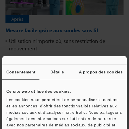
Après
Mesure facile grâce aux sondes sans fil
Utilisation n’importe où, sans restriction de
mouvement
Large plage de mesure, réduisant au minimum les
contraintes
Consentement
Détails
À propos des cookies
Utilisation à la portée de tous, instantanément
Ce site web utilise des cookies.
Télécharger le catalogue
Les cookies nous permettent de personnaliser le contenu
et les annonces, d'offrir des fonctionnalités relatives aux
médias sociaux et d'analyser notre trafic. Nous partageons
également des informations sur l'utilisation de notre site
avec nos partenaires de médias sociaux, de publicité et