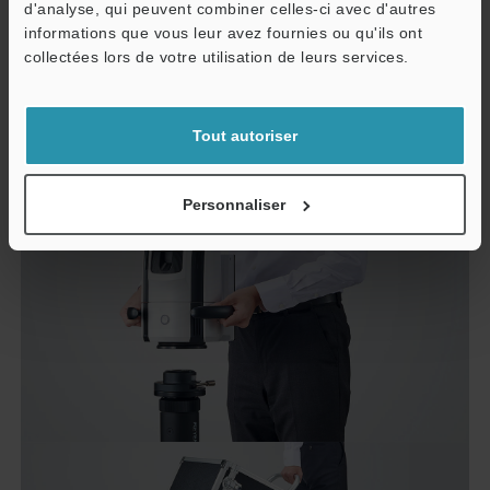
d'analyse, qui peuvent combiner celles-ci avec d'autres
Mesure rapide, n’importe où
informations que vous leur avez fournies ou qu'ils ont
collectées lors de votre utilisation de leurs services.
Sa conception portative permet une mesure
immédiate sur site dès que nécessaire.
Tout autoriser
Personnaliser