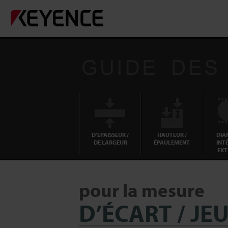
D‘ÉPAISSEUR /
HAUTEUR /
DIA
DE LARGEUR
ÉPAULEMENT
INTÉ
EXT
pour la mesure
D’ÉCART / JE